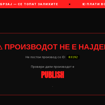
ОБРЗАЈ — СЕ ТОПАТ ЗАЛИХИТЕ
×
💵 ПЛАТИ В
⚠ ПРОИЗВОДОТ НЕ Е НАЈДЕ
Не постои производ со ID:
83192
Провери дали производот e
PUBLISH
.
OP 04