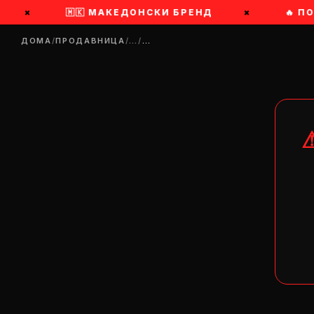
×
🇲🇰 МАКЕДОНСКИ БРЕНД
×
🔥 П
ДОМА
/
ПРОДАВНИЦА
/
…
/
…
DR