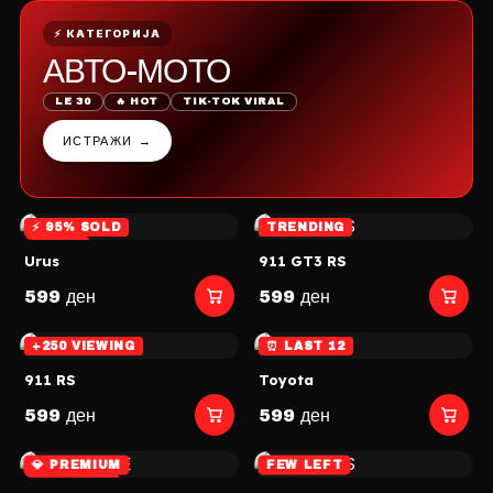
⚡ КАТЕГОРИЈА
АВТО-МОТО
LE 30
🔥 HOT
TIK-TOK VIRAL
ИСТРАЖИ →
⚡ 95% SOLD
TRENDING
🎯 TOP
Urus
911 GT3 RS
599 ден
599 ден
+250 VIEWING
⏰ LAST 12
911 RS
Toyota
599 ден
599 ден
💎 PREMIUM
FEW LEFT
⏰ LAST 12