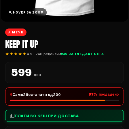
🔍 HOVER ЗА ZOOM
⚡ МЕЧЕ
KEEP IT UP
★★★★★
4.9 · 248 рецензии
39 ЈА ГЛЕДААТ СЕГА
599
ден
Само
26
останати од
200
87% продадено
💵
ПЛАТИ ВО КЕШ ПРИ ДОСТАВА