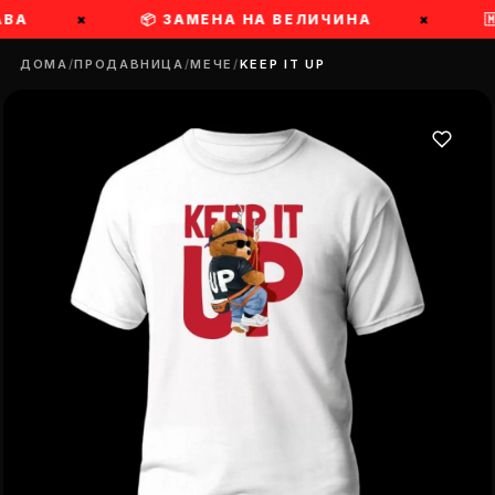
А
×
📦 ЗАМЕНА НА ВЕЛИЧИНА
×
🇲
ДОМА
/
ПРОДАВНИЦА
/
МЕЧЕ
/
KEEP IT UP