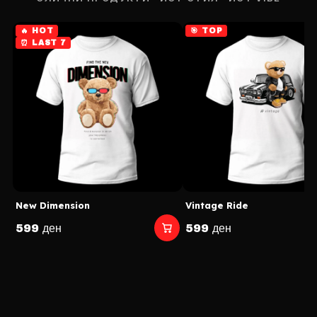
🔥 HOT
🎯 TOP
⏰ LAST 7
New Dimension
Vintage Ride
599 ден
599 ден
DROP 04