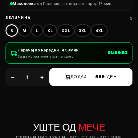
Македонка
од Радовиш ја гледа сега пред 17 мин
ВЕЛИЧИНА
S
S
M
L
XL
XXL
3XL
4XL
Нарачај во наредни
1ч 59мин
01:59:52
За да испратиме утре по карго
−
+
ДОДАЈ — 599 ДЕН
УШТЕ ОД
МЕЧЕ
СЛИЧНИ ПРОДУКТИ · ИСТ СТИЛ · ИСТ VIBE