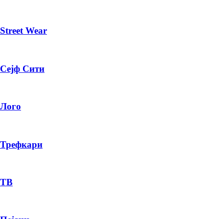
Street Wear
Сејф Сити
Лого
Трефкари
ТВ