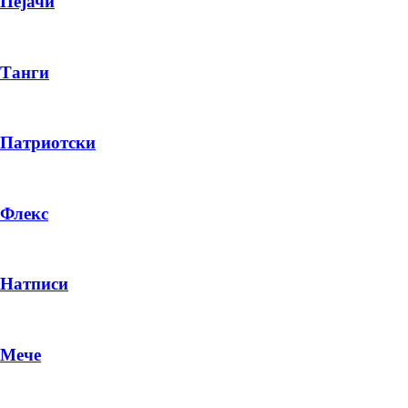
Пејачи
Танги
Патриотски
Флекс
Натписи
Мече