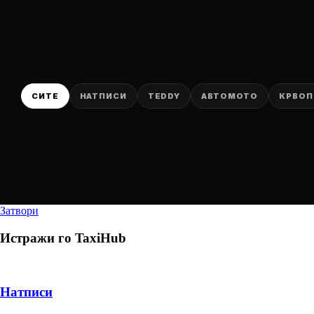
СИТЕ
НАТПИСИ
TEDDY
АВТОМОТО
КРВОП
Затвори
Истражи го
TaxiHub
Натписи