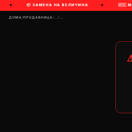
×
📦 ЗАМЕНА НА ВЕЛИЧИНА
×
🇲🇰 М
ДОМА
/
ПРОДАВНИЦА
/
…
/
…