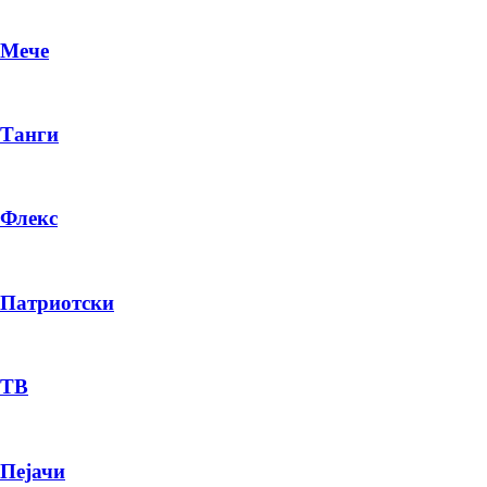
Мече
Танги
Флекс
Патриотски
DR
P
ТВ
Пејачи