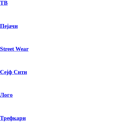
— ден
ТВ
ИЗБЕРИ ОПЦИЈА
Пејачи
ПЛАТИ ПРИ ДОСТАВА ВО КЕШ
Street Wear
Сејф Сити
Лого
Трефкари