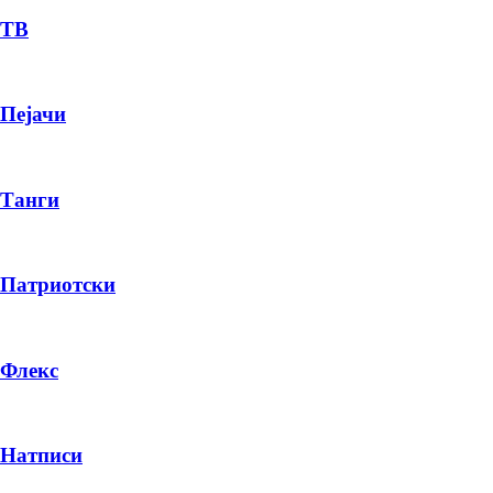
ТВ
Пејачи
Танги
Патриотски
Флекс
Натписи