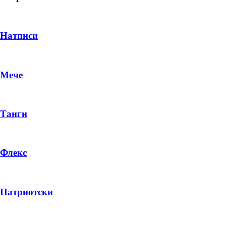
Натписи
Мече
Танги
Флекс
DROP 04
PRODUCT
Патриотски