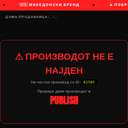
×
🇲🇰 МАКЕДОНСКИ БРЕНД
×
🔥 ПОБР
ДОМА
/
ПРОДАВНИЦА
/
…
/
…
⚠ ПРОИЗВОДОТ НЕ Е
НАЈДЕН
Не постои производ со ID:
82585
Провери дали производот e
PUBLISH
.