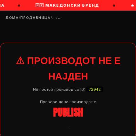
НА
×
🇲🇰 МАКЕДОНСКИ БРЕНД
×
🔥
ДОМА
/
ПРОДАВНИЦА
/
…
/
…
⚠ ПРОИЗВОДОТ НЕ Е
НАЈДЕН
Не постои производ со ID:
72942
Провери дали производот e
PUBLISH
DROP 04
PRODUCT
.