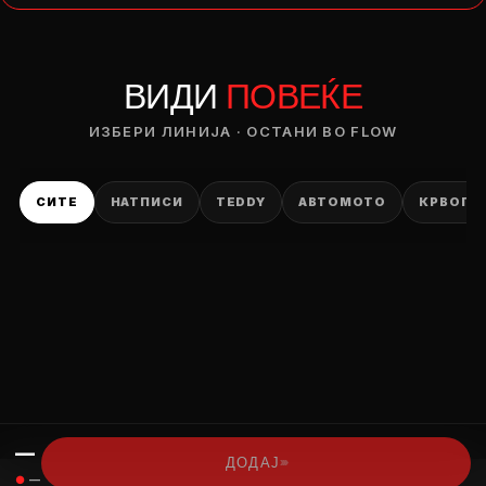
— ден
ВИДИ
ПОВЕЌЕ
ИЗБЕРИ ОПЦИЈА
ПЛАТИ ПРИ ДОСТАВА ВО КЕШ
ИЗБЕРИ ЛИНИЈА · ОСТАНИ ВО FLOW
СИТЕ
НАТПИСИ
TEDDY
АВТОМОТО
КРВОПИ
—
›››
ДОДАЈ
●
—