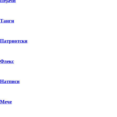
Пејачи
Танги
Патриотски
Флекс
Натписи
Мече