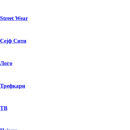
Street Wear
Сејф Сити
Лого
Трефкари
ТВ