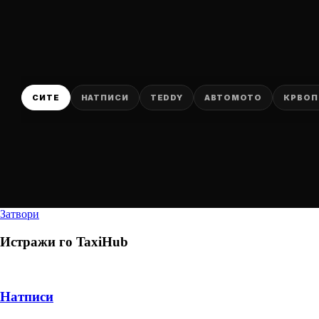
СИТЕ
НАТПИСИ
TEDDY
АВТОМОТО
КРВОП
Затвори
Истражи го
TaxiHub
Натписи