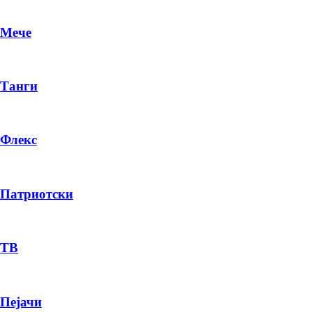
Мече
Танги
Флекс
Патриотски
DR
P
ТВ
Пејачи