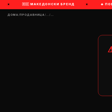
×
🇲🇰 МАКЕДОНСКИ БРЕНД
×
🔥 ПОБ
ДОМА
/
ПРОДАВНИЦА
/
…
/
…