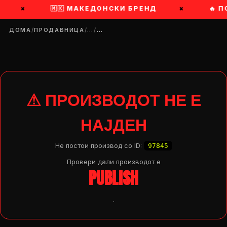
×
🇲🇰 МАКЕДОНСКИ БРЕНД
×
🔥 
ДОМА
/
ПРОДАВНИЦА
/
…
/
…
⚠ ПРОИЗВОДОТ НЕ Е
НАЈДЕН
Не постои производ со ID:
97845
Провери дали производот e
PUBLISH
.