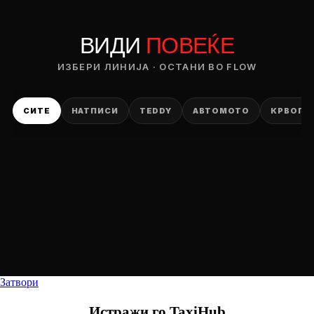
ВИДИ
ПОВЕЌЕ
DROP 04
PRODUCT
ИЗБЕРИ ЛИНИЈА · ОСТАНИ ВО FLOW
— ден
СИТЕ
НАТПИСИ
TEDDY
АВТОМОТО
КРВОПИ
ИЗБЕРИ ОПЦИЈА
ПЛАТИ ПРИ ДОСТАВА ВО КЕШ
Затвори
Истражи го
TaxiHub