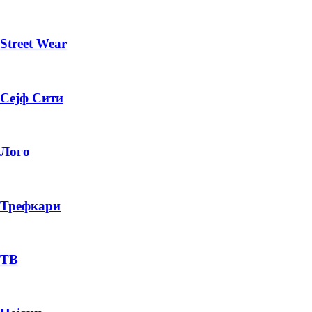
Street Wear
Сејф Сити
Лого
Трефкари
ТВ