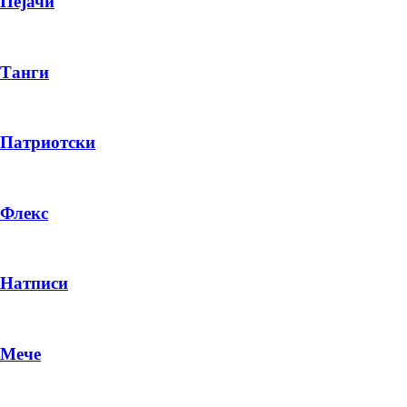
Пејачи
Танги
Патриотски
Флекс
Натписи
Мече