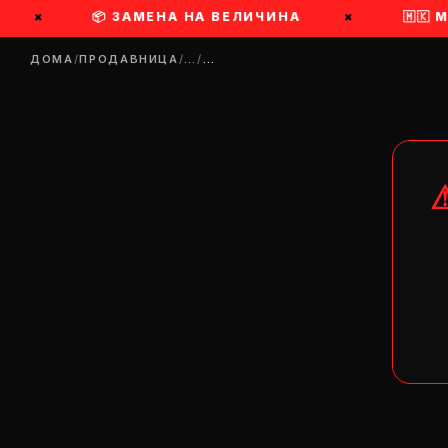
×
📦 ЗАМЕНА НА ВЕЛИЧИНА
×
🇲🇰 
ДОМА
/
ПРОДАВНИЦА
/
…
/
…