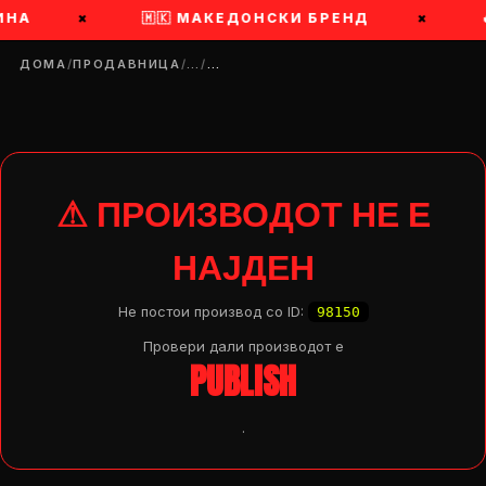
ИНА
×
🇲🇰 МАКЕДОНСКИ БРЕНД
×
ДОМА
/
ПРОДАВНИЦА
/
…
/
…
⚠ ПРОИЗВОДОТ НЕ Е
НАЈДЕН
Не постои производ со ID:
98150
Провери дали производот e
PUBLISH
.