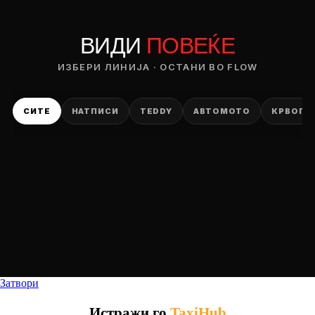
ВИДИ
ПОВЕЌЕ
DROP 04
PRODUCT
ИЗБЕРИ ЛИНИЈА · ОСТАНИ ВО FLOW
— ден
СИТЕ
НАТПИСИ
TEDDY
АВТОМОТО
КРВОПИ
ИЗБЕРИ ОПЦИЈА
ПЛАТИ ПРИ ДОСТАВА ВО КЕШ
Затвори
Истражи го
TaxiHub