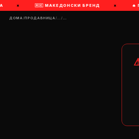
А
×
🇲🇰 МАКЕДОНСКИ БРЕНД
×
🔥
ДОМА
/
ПРОДАВНИЦА
/
…
/
…
DR