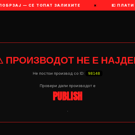
 ПОБРЗАЈ — СЕ ТОПАТ ЗАЛИХИТЕ
×
💵 ПЛАТИ
⚠ ПРОИЗВОДОТ НЕ Е НАЈДЕ
Не постои производ со ID:
98148
Провери дали производот e
PUBLISH
.
OP 04