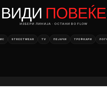
RODUCT
ВИДИ
ПОВЕЌЕ
— ден
ИЗБЕРИ ЛИНИЈА · ОСТАНИ ВО FLOW
ИЗБЕРИ ОПЦИЈА
ПЛАТИ ПРИ ДОСТАВА ВО КЕШ
ИС
STREETWEAR
TV
ПЕЈАЧИ
ТРЕФКАРИ
ЛОГ