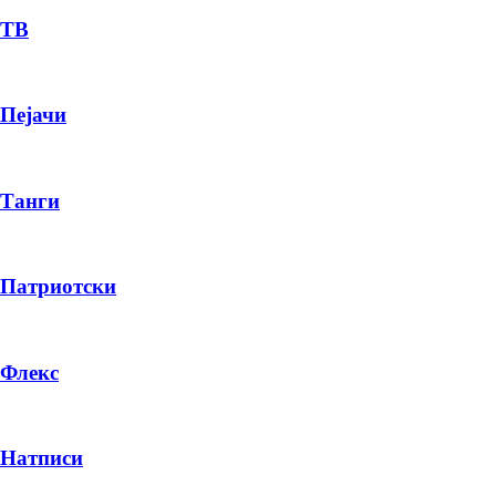
ТВ
Пејачи
Танги
Патриотски
Флекс
Натписи