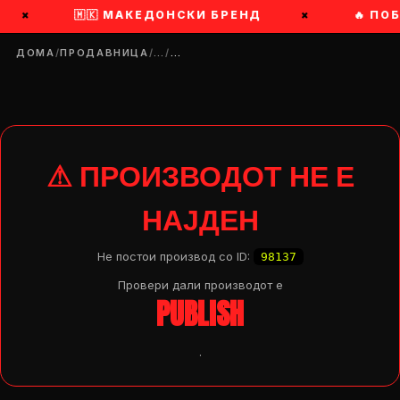
×
🇲🇰 МАКЕДОНСКИ БРЕНД
×
🔥 ПО
ДОМА
/
ПРОДАВНИЦА
/
…
/
…
⚠ ПРОИЗВОДОТ НЕ Е
НАЈДЕН
Не постои производ со ID:
98137
Провери дали производот e
PUBLISH
.