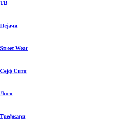
— ден
ТВ
ИЗБЕРИ ОПЦИЈА
Пејачи
ПЛАТИ ПРИ ДОСТАВА ВО КЕШ
Street Wear
Сејф Сити
Лого
Трефкари