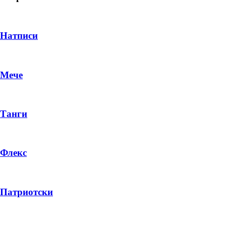
Натписи
Мече
Танги
Флекс
DROP 04
PRODUCT
Патриотски