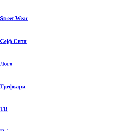
Street Wear
Сејф Сити
Лого
Трефкари
ТВ