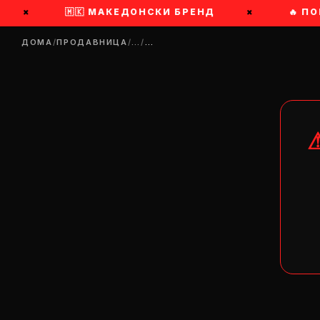
×
🇲🇰 МАКЕДОНСКИ БРЕНД
×
🔥 ПОБ
ДОМА
/
ПРОДАВНИЦА
/
…
/
…