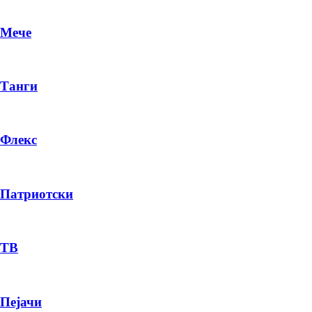
Мече
Танги
Флекс
Патриотски
DR
P
ТВ
Пејачи