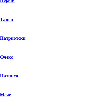
Пејачи
Танги
Патриотски
Флекс
Натписи
Мече