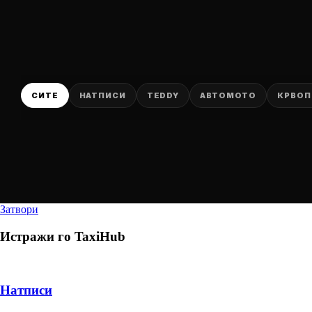
СИТЕ
НАТПИСИ
TEDDY
АВТОМОТО
КРВОП
Затвори
Истражи го
TaxiHub
Натписи