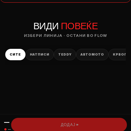
— ден
ВИДИ
ПОВЕЌЕ
ИЗБЕРИ ОПЦИЈА
ПЛАТИ ПРИ ДОСТАВА ВО КЕШ
ИЗБЕРИ ЛИНИЈА · ОСТАНИ ВО FLOW
СИТЕ
НАТПИСИ
TEDDY
АВТОМОТО
КРВОПИ
—
›››
ДОДАЈ
●
—