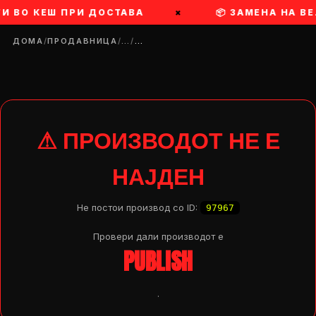
ТИ ВО КЕШ ПРИ ДОСТАВА
×
📦 ЗАМЕНА НА В
ДОМА
/
ПРОДАВНИЦА
/
…
/
…
⚠ ПРОИЗВОДОТ НЕ Е
НАЈДЕН
Не постои производ со ID:
97967
Провери дали производот e
PUBLISH
DROP 04
PRODUCT
.