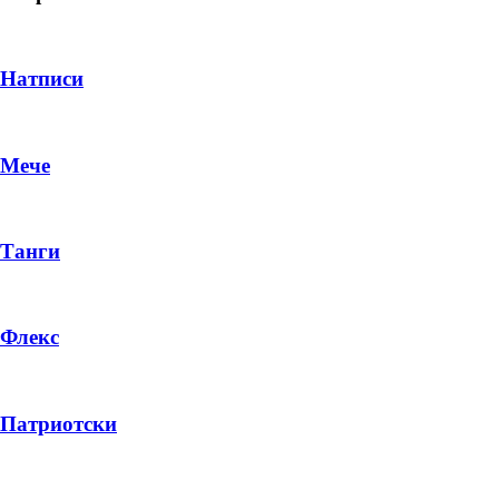
Натписи
Мече
Танги
Флекс
DROP 04
PRODUCT
Патриотски