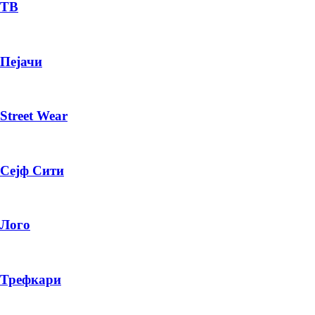
— ден
ТВ
ИЗБЕРИ ОПЦИЈА
Пејачи
ПЛАТИ ПРИ ДОСТАВА ВО КЕШ
Street Wear
Сејф Сити
Лого
Трефкари