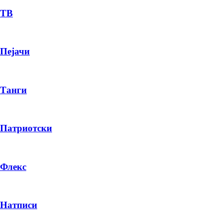
ТВ
Пејачи
Танги
Патриотски
Флекс
Натписи