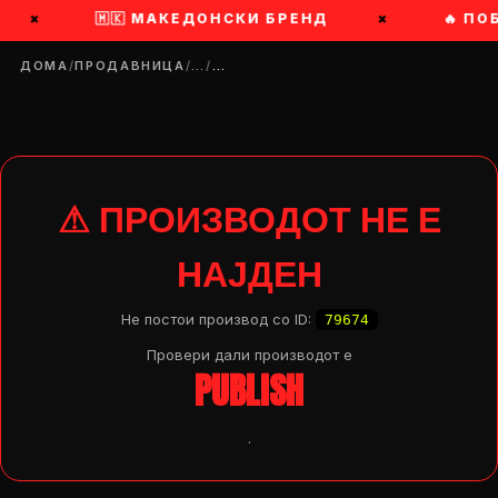
×
🇲🇰 МАКЕДОНСКИ БРЕНД
×
🔥 ПО
ДОМА
/
ПРОДАВНИЦА
/
…
/
…
⚠ ПРОИЗВОДОТ НЕ Е
НАЈДЕН
Не постои производ со ID:
79674
Провери дали производот e
PUBLISH
.