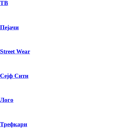
— ден
ТВ
ИЗБЕРИ ОПЦИЈА
Пејачи
ПЛАТИ ПРИ ДОСТАВА ВО КЕШ
Street Wear
Сејф Сити
Лого
Трефкари