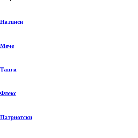
Натписи
Мече
Танги
Флекс
DROP 04
PRODUCT
Патриотски