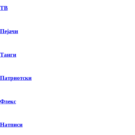
ТВ
Пејачи
Танги
Патриотски
Флекс
Натписи