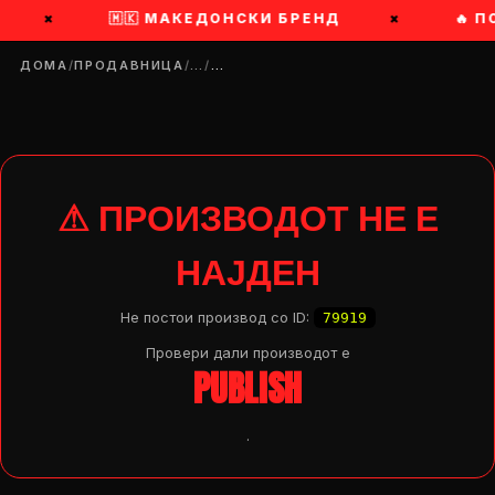
×
🇲🇰 МАКЕДОНСКИ БРЕНД
×
🔥 П
ДОМА
/
ПРОДАВНИЦА
/
…
/
…
⚠ ПРОИЗВОДОТ НЕ Е
НАЈДЕН
Не постои производ со ID:
79919
Провери дали производот e
PUBLISH
.