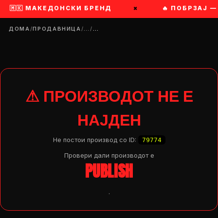
🇲🇰 МАКЕДОНСКИ БРЕНД
×
🔥 ПОБРЗАЈ —
ДОМА
/
ПРОДАВНИЦА
/
…
/
…
⚠ ПРОИЗВОДОТ НЕ Е
НАЈДЕН
Не постои производ со ID:
79774
Провери дали производот e
PUBLISH
.