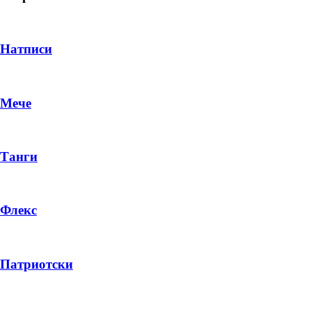
Натписи
Мече
Танги
Флекс
DROP 04
PRODUCT
Патриотски