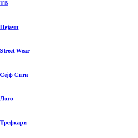
— ден
ТВ
ИЗБЕРИ ОПЦИЈА
Пејачи
ПЛАТИ ПРИ ДОСТАВА ВО КЕШ
Street Wear
Сејф Сити
Лого
Трефкари