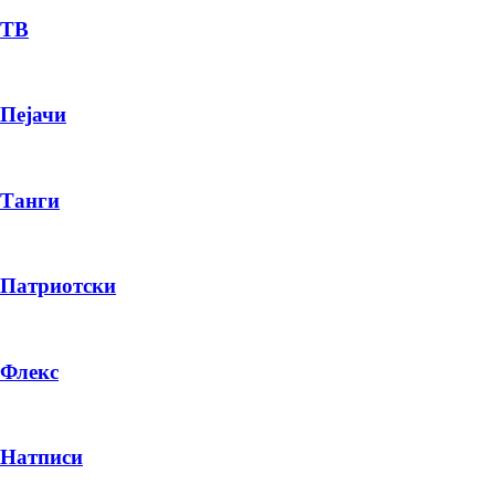
ТВ
Пејачи
Танги
Патриотски
Флекс
Натписи