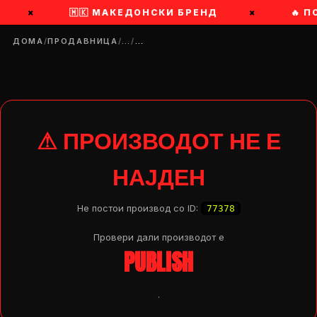
×
🇲🇰 МАКЕДОНСКИ БРЕНД
×
🔥 
ДОМА
/
ПРОДАВНИЦА
/
…
/
…
⚠ ПРОИЗВОДОТ НЕ Е
НАЈДЕН
Не постои производ со ID:
77378
Провери дали производот e
PUBLISH
DROP 04
PRODUCT
.