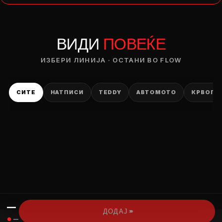
— ден
ВИДИ
ПОВЕЌЕ
ИЗБЕРИ ОПЦИЈА
ПЛАТИ ПРИ ДОСТАВА ВО КЕШ
ИЗБЕРИ ЛИНИЈА · ОСТАНИ ВО FLOW
СИТЕ
НАТПИСИ
TEDDY
АВТОМОТО
КРВОПИ
—
›››
ДОДАЈ
●
—