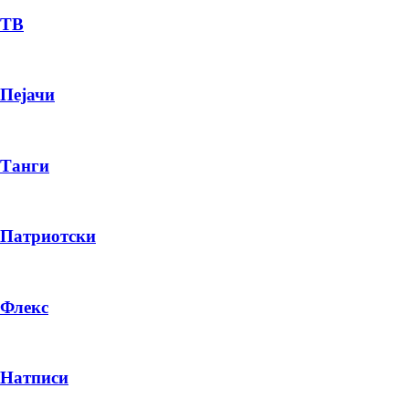
ТВ
Пејачи
Танги
Патриотски
Флекс
Натписи