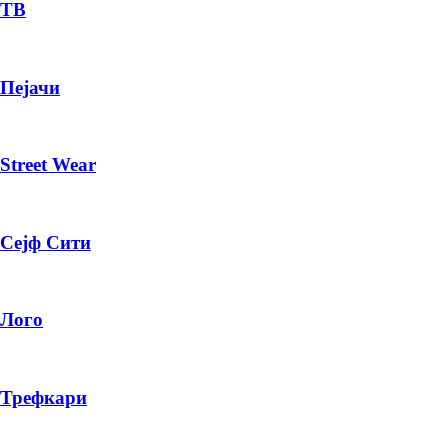
— ден
ТВ
ИЗБЕРИ ОПЦИЈА
Пејачи
ПЛАТИ ПРИ ДОСТАВА ВО КЕШ
Street Wear
Сејф Сити
Лого
Трефкари