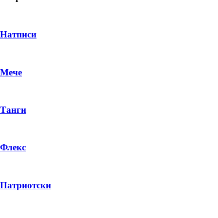
Натписи
Мече
Танги
Флекс
DROP 04
PRODUCT
Патриотски