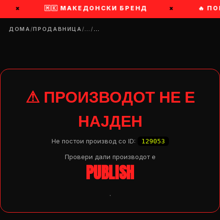
×
🇲🇰 МАКЕДОНСКИ БРЕНД
×
🔥 ПО
ДОМА
/
ПРОДАВНИЦА
/
…
/
…
⚠ ПРОИЗВОДОТ НЕ Е
НАЈДЕН
Не постои производ со ID:
129053
Провери дали производот e
PUBLISH
.