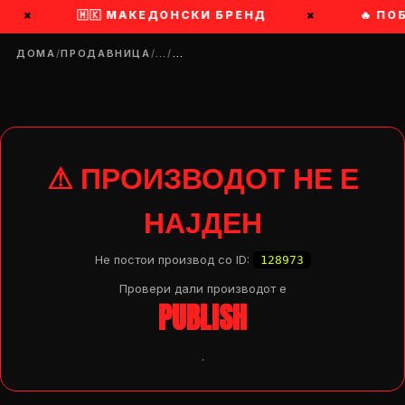
×
🇲🇰 МАКЕДОНСКИ БРЕНД
×
🔥 ПО
ДОМА
/
ПРОДАВНИЦА
/
…
/
…
⚠ ПРОИЗВОДОТ НЕ Е
НАЈДЕН
Не постои производ со ID:
128973
Провери дали производот e
PUBLISH
.