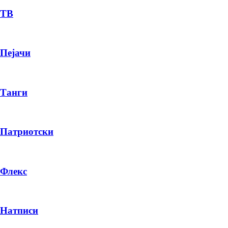
ТВ
Пејачи
Танги
Патриотски
Флекс
Натписи