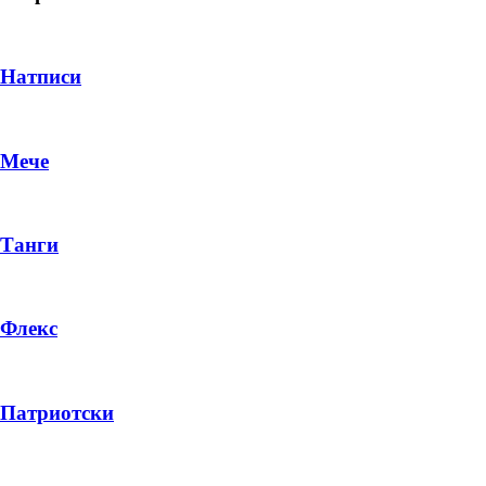
Натписи
Мече
Танги
Флекс
DROP 04
PRODUCT
Патриотски