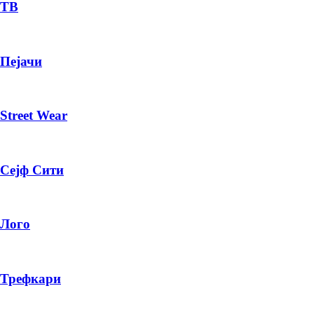
— ден
ТВ
ИЗБЕРИ ОПЦИЈА
Пејачи
ПЛАТИ ПРИ ДОСТАВА ВО КЕШ
Street Wear
Сејф Сити
Лого
Трефкари