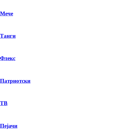
Мече
Танги
Флекс
Патриотски
DR
P
ТВ
Пејачи