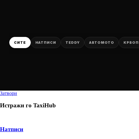
СИТЕ
НАТПИСИ
TEDDY
АВТОМОТО
КРВОП
Затвори
Истражи го
TaxiHub
Натписи