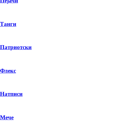
Пејачи
Танги
Патриотски
Флекс
Натписи
Мече