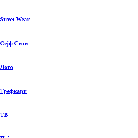
Street Wear
Сејф Сити
Лого
Трефкари
ТВ