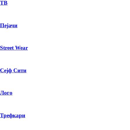
— ден
ТВ
ИЗБЕРИ ОПЦИЈА
Пејачи
ПЛАТИ ПРИ ДОСТАВА ВО КЕШ
Street Wear
Сејф Сити
Лого
Трефкари