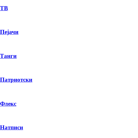
ТВ
Пејачи
Танги
Патриотски
Флекс
Натписи