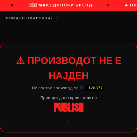
×
🇲🇰 МАКЕДОНСКИ БРЕНД
×
🔥 П
ДОМА
/
ПРОДАВНИЦА
/
…
/
…
⚠ ПРОИЗВОДОТ НЕ Е
НАЈДЕН
Не постои производ со ID:
128877
Провери дали производот e
PUBLISH
.