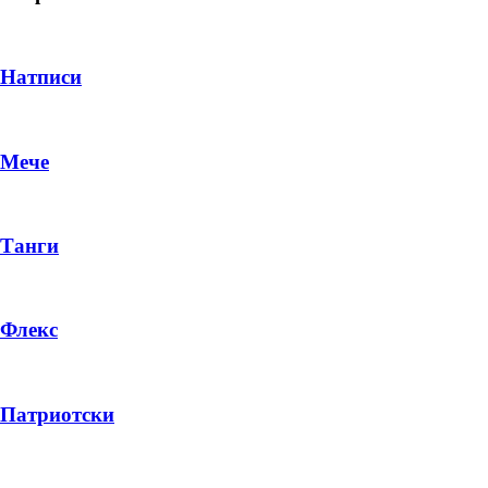
Натписи
Мече
Танги
Флекс
DROP 04
PRODUCT
Патриотски