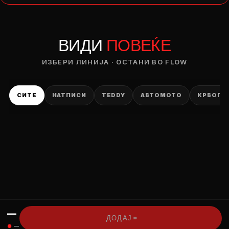
— ден
ВИДИ
ПОВЕЌЕ
ИЗБЕРИ ОПЦИЈА
ПЛАТИ ПРИ ДОСТАВА ВО КЕШ
ИЗБЕРИ ЛИНИЈА · ОСТАНИ ВО FLOW
СИТЕ
НАТПИСИ
TEDDY
АВТОМОТО
КРВОПИ
—
›››
ДОДАЈ
●
—