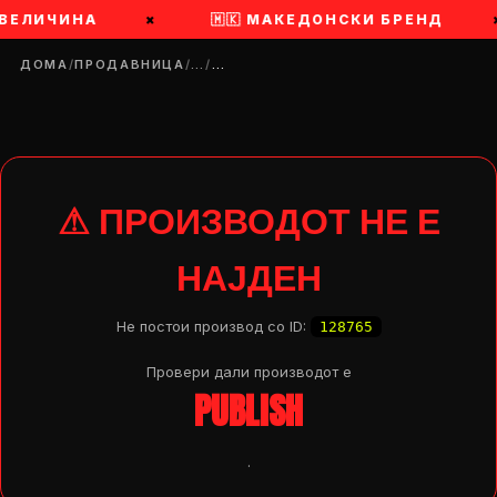
 ВЕЛИЧИНА
×
🇲🇰 МАКЕДОНСКИ БРЕНД
ДОМА
/
ПРОДАВНИЦА
/
…
/
…
⚠ ПРОИЗВОДОТ НЕ Е
НАЈДЕН
Не постои производ со ID:
128765
Провери дали производот e
PUBLISH
DROP 04
PRODUCT
.