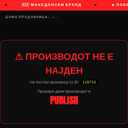
×
🇲🇰 МАКЕДОНСКИ БРЕНД
×
🔥 ПОБ
ДОМА
/
ПРОДАВНИЦА
/
…
/
…
⚠ ПРОИЗВОДОТ НЕ Е
НАЈДЕН
Не постои производ со ID:
128733
Провери дали производот e
PUBLISH
.