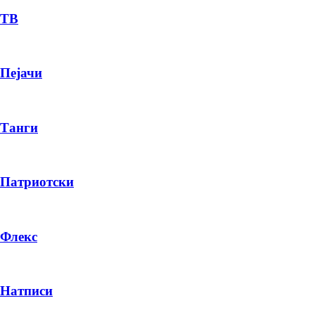
ТВ
Пејачи
Танги
Патриотски
Флекс
Натписи