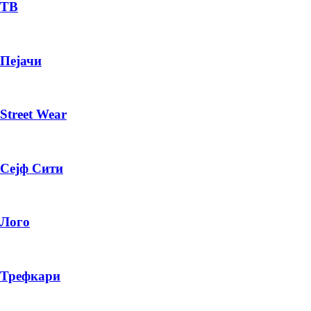
— ден
ТВ
ИЗБЕРИ ОПЦИЈА
Пејачи
ПЛАТИ ПРИ ДОСТАВА ВО КЕШ
Street Wear
Сејф Сити
Лого
Трефкари