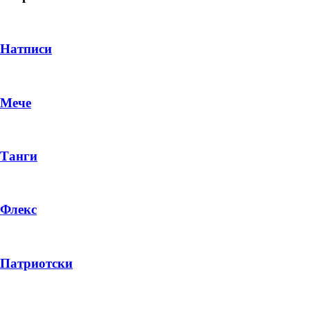
Натписи
Мече
Танги
Флекс
DROP 04
PRODUCT
Патриотски