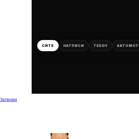
DR
P
СИТЕ
НАТПИСИ
TEDDY
АВТОМО
Затвори