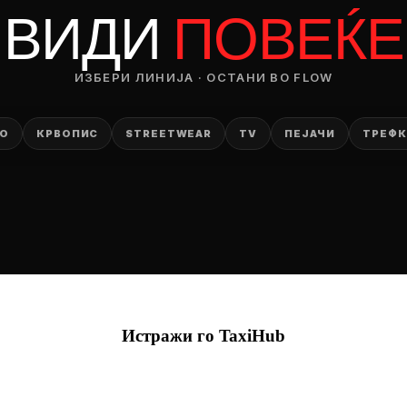
ВИДИ
ПОВЕЌЕ
OP 04
RODUCT
ИЗБЕРИ ЛИНИЈА · ОСТАНИ ВО FLOW
— ден
ТО
КРВОПИС
STREETWEAR
TV
ПЕЈАЧИ
ТРЕФК
ИЗБЕРИ ОПЦИЈА
ПЛАТИ ПРИ ДОСТАВА ВО КЕШ
Истражи го
TaxiHub