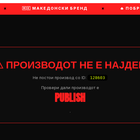
×
🇲🇰 МАКЕДОНСКИ БРЕНД
×
🔥 ПОБР
⚠ ПРОИЗВОДОТ НЕ Е НАЈДЕ
Не постои производ со ID:
128603
Провери дали производот e
PUBLISH
.