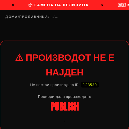
×
📦 ЗАМЕНА НА ВЕЛИЧИНА
×
🇲🇰
ДОМА
/
ПРОДАВНИЦА
/
…
/
…
⚠ ПРОИЗВОДОТ НЕ Е
НАЈДЕН
Не постои производ со ID:
128539
Провери дали производот e
PUBLISH
DROP 04
PRODUCT
.