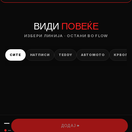
— ден
ВИДИ
ПОВЕЌЕ
ИЗБЕРИ ОПЦИЈА
ПЛАТИ ПРИ ДОСТАВА ВО КЕШ
ИЗБЕРИ ЛИНИЈА · ОСТАНИ ВО FLOW
СИТЕ
НАТПИСИ
TEDDY
АВТОМОТО
КРВОПИ
—
›››
ДОДАЈ
●
—