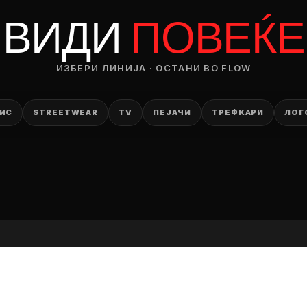
RODUCT
ВИДИ
ПОВЕЌЕ
— ден
ИЗБЕРИ ЛИНИЈА · ОСТАНИ ВО FLOW
ИЗБЕРИ ОПЦИЈА
ПЛАТИ ПРИ ДОСТАВА ВО КЕШ
ИС
STREETWEAR
TV
ПЕЈАЧИ
ТРЕФКАРИ
ЛОГ