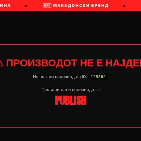
ИНА
×
🇲🇰 МАКЕДОНСКИ БРЕНД
×
⚠ ПРОИЗВОДОТ НЕ Е НАЈДЕ
Не постои производ со ID:
128362
Провери дали производот e
PUBLISH
.
OP 04