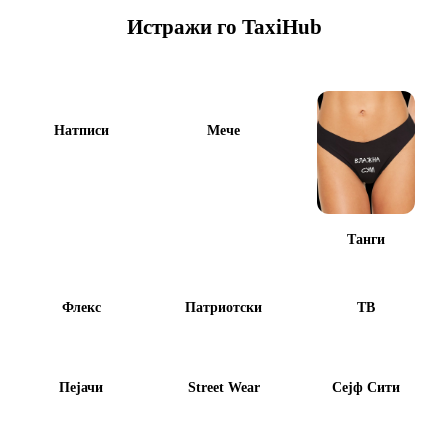
Истражи го
TaxiHub
Натписи
Мече
Танги
Флекс
Патриотски
ТВ
Пејачи
Street Wear
Сејф Сити