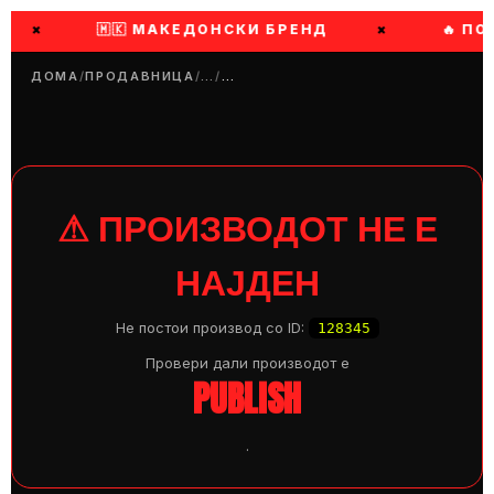
×
🇲🇰 МАКЕДОНСКИ БРЕНД
×
🔥 ПО
ДОМА
/
ПРОДАВНИЦА
/
…
/
…
⚠ ПРОИЗВОДОТ НЕ Е
НАЈДЕН
Не постои производ со ID:
128345
Провери дали производот e
PUBLISH
.