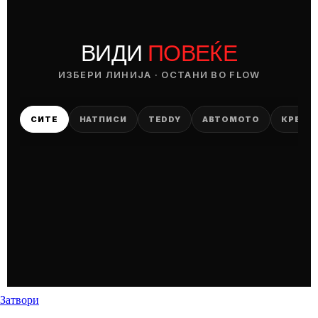
ВИДИ
ПОВЕЌЕ
ИЗБЕРИ ЛИНИЈА · ОСТАНИ ВО FLOW
СИТЕ
НАТПИСИ
TEDDY
АВТОМОТО
КРВОП
DROP 04
PRODUCT
— ден
ИЗБЕРИ ОПЦИЈА
ПЛАТИ ПРИ ДОСТАВА ВО КЕШ
Затвори