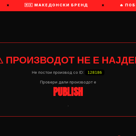
🇲🇰 МАКЕДОНСКИ БРЕНД
×
🔥 ПОБРЗА
⚠ ПРОИЗВОДОТ НЕ Е НАЈДЕ
Не постои производ со ID:
128186
Провери дали производот e
PUBLISH
.