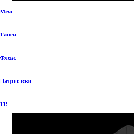
Мече
Танги
Флекс
Патриотски
ТВ