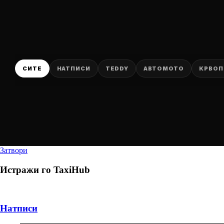
СИТЕ
НАТПИСИ
TEDDY
АВТОМОТО
КРВОП
Затвори
Истражи го
TaxiHub
Натписи