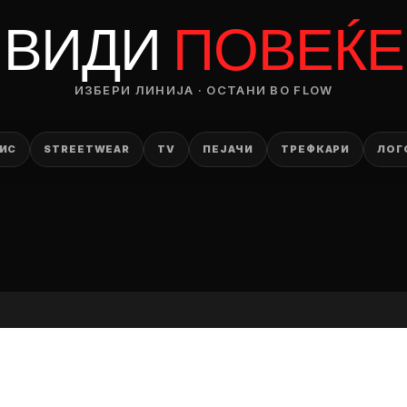
RODUCT
ВИДИ
ПОВЕЌЕ
— ден
ИЗБЕРИ ЛИНИЈА · ОСТАНИ ВО FLOW
ИЗБЕРИ ОПЦИЈА
ПЛАТИ ПРИ ДОСТАВА ВО КЕШ
ИС
STREETWEAR
TV
ПЕЈАЧИ
ТРЕФКАРИ
ЛОГ