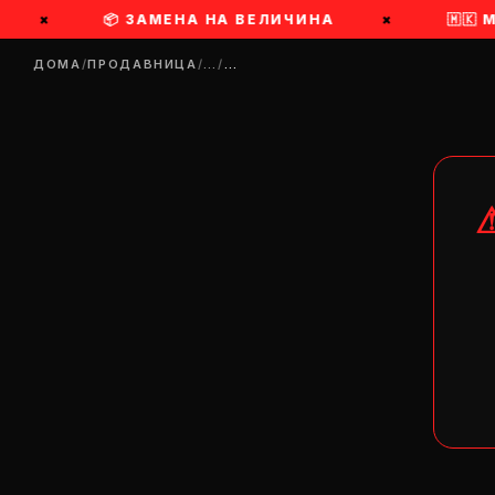
×
📦 ЗАМЕНА НА ВЕЛИЧИНА
×
🇲🇰
ДОМА
/
ПРОДАВНИЦА
/
…
/
…
DR