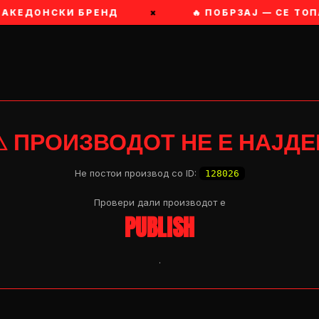
 МАКЕДОНСКИ БРЕНД
×
🔥 ПОБРЗАЈ — СЕ ТО
⚠ ПРОИЗВОДОТ НЕ Е НАЈДЕ
Не постои производ со ID:
128026
Провери дали производот e
PUBLISH
.
OP 04