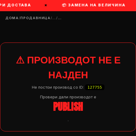
ПРИ ДОСТАВА
×
📦 ЗАМЕНА НА ВЕЛИЧИНА
ДОМА
/
ПРОДАВНИЦА
/
…
/
…
⚠ ПРОИЗВОДОТ НЕ Е
НАЈДЕН
Не постои производ со ID:
127755
Провери дали производот e
PUBLISH
.