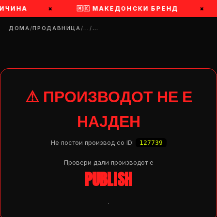
ЛИЧИНА
×
🇲🇰 МАКЕДОНСКИ БРЕНД
×
ДОМА
/
ПРОДАВНИЦА
/
…
/
…
⚠ ПРОИЗВОДОТ НЕ Е
НАЈДЕН
Не постои производ со ID:
127739
Провери дали производот e
PUBLISH
DROP 04
PRODUCT
.