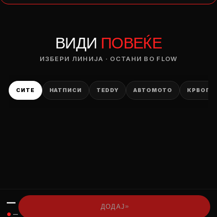
— ден
ВИДИ
ПОВЕЌЕ
ИЗБЕРИ ОПЦИЈА
ПЛАТИ ПРИ ДОСТАВА ВО КЕШ
ИЗБЕРИ ЛИНИЈА · ОСТАНИ ВО FLOW
СИТЕ
НАТПИСИ
TEDDY
АВТОМОТО
КРВОПИ
—
›››
ДОДАЈ
●
—