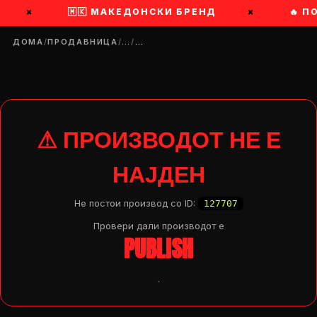
×
🇲🇰 МАКЕДОНСКИ БРЕНД
×
🔥 П
ДОМА
/
ПРОДАВНИЦА
/
…
/
…
⚠ ПРОИЗВОДОТ НЕ Е
НАЈДЕН
Не постои производ со ID:
127707
Провери дали производот e
PUBLISH
.