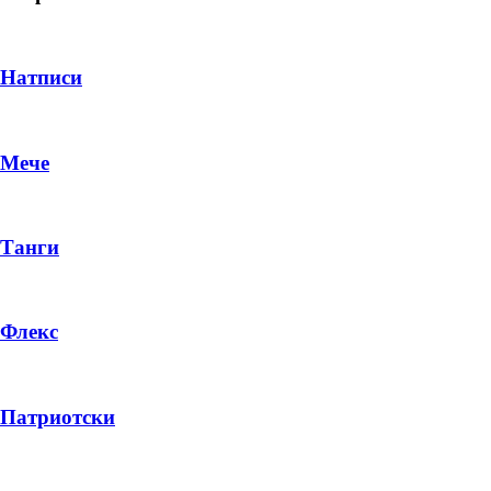
Натписи
Мече
Танги
Флекс
DROP 04
PRODUCT
Патриотски