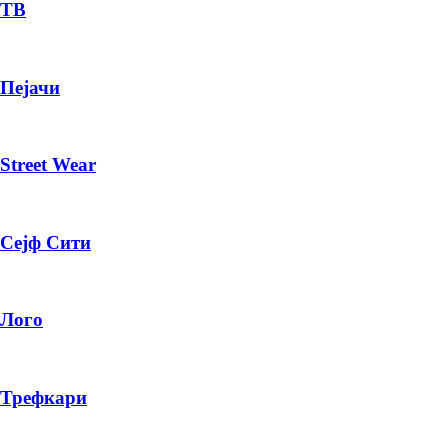
— ден
ТВ
ИЗБЕРИ ОПЦИЈА
Пејачи
ПЛАТИ ПРИ ДОСТАВА ВО КЕШ
Street Wear
Сејф Сити
Лого
Трефкари