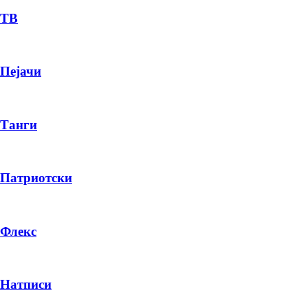
ТВ
Пејачи
Танги
Патриотски
Флекс
Натписи