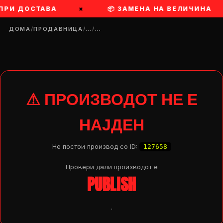
 ПРИ ДОСТАВА
×
📦 ЗАМЕНА НА ВЕЛИЧИНА
ДОМА
/
ПРОДАВНИЦА
/
…
/
…
⚠ ПРОИЗВОДОТ НЕ Е
НАЈДЕН
Не постои производ со ID:
127658
Провери дали производот e
PUBLISH
DROP 04
PRODUCT
.