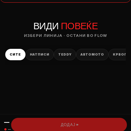
— ден
ВИДИ
ПОВЕЌЕ
ИЗБЕРИ ОПЦИЈА
ПЛАТИ ПРИ ДОСТАВА ВО КЕШ
ИЗБЕРИ ЛИНИЈА · ОСТАНИ ВО FLOW
СИТЕ
НАТПИСИ
TEDDY
АВТОМОТО
КРВОПИ
—
›››
ДОДАЈ
●
—