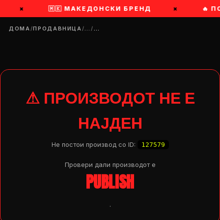
×
🇲🇰 МАКЕДОНСКИ БРЕНД
×
🔥 
ДОМА
/
ПРОДАВНИЦА
/
…
/
…
⚠ ПРОИЗВОДОТ НЕ Е
НАЈДЕН
Не постои производ со ID:
127579
Провери дали производот e
PUBLISH
DROP 04
PRODUCT
.