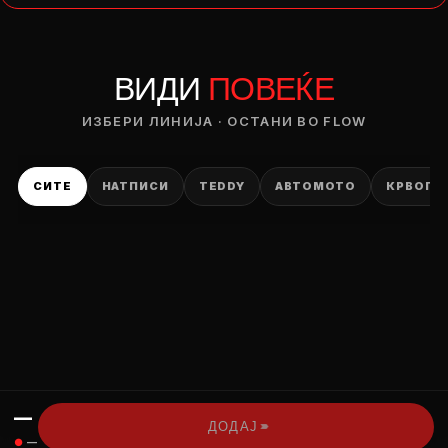
— ден
ВИДИ
ПОВЕЌЕ
ИЗБЕРИ ОПЦИЈА
ПЛАТИ ПРИ ДОСТАВА ВО КЕШ
ИЗБЕРИ ЛИНИЈА · ОСТАНИ ВО FLOW
СИТЕ
НАТПИСИ
TEDDY
АВТОМОТО
КРВОПИ
—
›››
ДОДАЈ
●
—