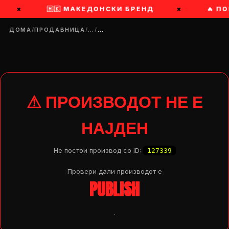
×
🇲🇰 МАКЕДОНСКИ БРЕНД
×
🔥 П
ДОМА
/
ПРОДАВНИЦА
/
…
/
…
⚠ ПРОИЗВОДОТ НЕ Е
НАЈДЕН
Не постои производ со ID:
127339
Провери дали производот e
PUBLISH
DROP 04
PRODUCT
.