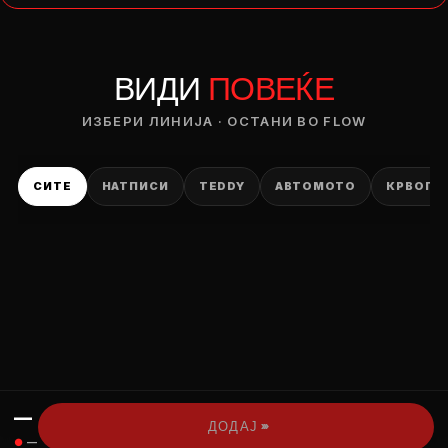
— ден
ВИДИ
ПОВЕЌЕ
ИЗБЕРИ ОПЦИЈА
ПЛАТИ ПРИ ДОСТАВА ВО КЕШ
ИЗБЕРИ ЛИНИЈА · ОСТАНИ ВО FLOW
СИТЕ
НАТПИСИ
TEDDY
АВТОМОТО
КРВОПИ
—
›››
ДОДАЈ
●
—