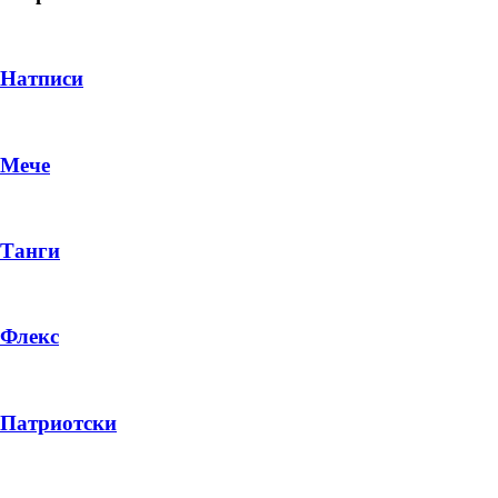
Натписи
Мече
Танги
Флекс
DROP 04
PRODUCT
Патриотски