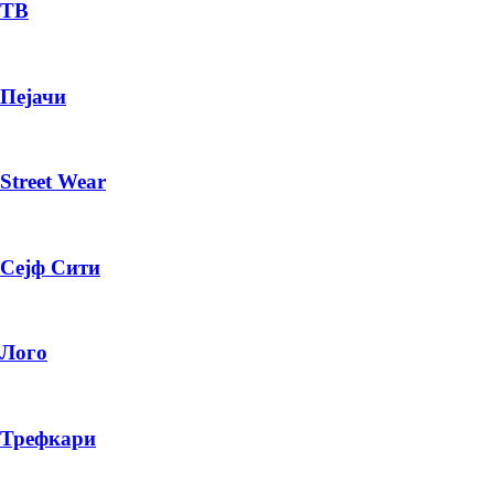
— ден
ТВ
ИЗБЕРИ ОПЦИЈА
Пејачи
ПЛАТИ ПРИ ДОСТАВА ВО КЕШ
Street Wear
Сејф Сити
Лого
Трефкари