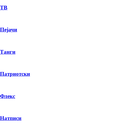
ТВ
Пејачи
Танги
Патриотски
Флекс
Натписи