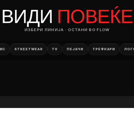
RODUCT
ВИДИ
ПОВЕЌЕ
— ден
ИЗБЕРИ ЛИНИЈА · ОСТАНИ ВО FLOW
ИЗБЕРИ ОПЦИЈА
ПЛАТИ ПРИ ДОСТАВА ВО КЕШ
ИС
STREETWEAR
TV
ПЕЈАЧИ
ТРЕФКАРИ
ЛОГ