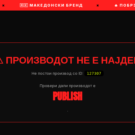
×
🇲🇰 МАКЕДОНСКИ БРЕНД
×
🔥 ПОБР
⚠ ПРОИЗВОДОТ НЕ Е НАЈДЕ
Не постои производ со ID:
127307
Провери дали производот e
PUBLISH
.
OP 04