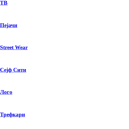
— ден
ТВ
ИЗБЕРИ ОПЦИЈА
Пејачи
ПЛАТИ ПРИ ДОСТАВА ВО КЕШ
Street Wear
Сејф Сити
Лого
Трефкари