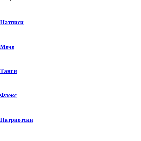
Натписи
Мече
Танги
Флекс
DROP 04
PRODUCT
Патриотски