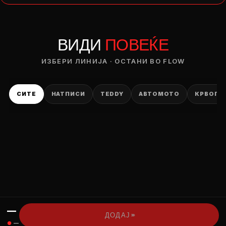
— ден
ВИДИ
ПОВЕЌЕ
ИЗБЕРИ ОПЦИЈА
ПЛАТИ ПРИ ДОСТАВА ВО КЕШ
ИЗБЕРИ ЛИНИЈА · ОСТАНИ ВО FLOW
СИТЕ
НАТПИСИ
TEDDY
АВТОМОТО
КРВОПИ
—
›››
ДОДАЈ
●
—