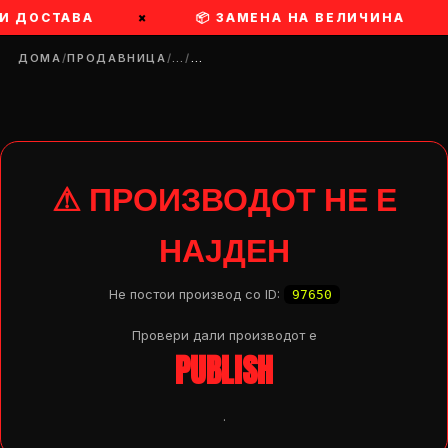
РИ ДОСТАВА
×
📦 ЗАМЕНА НА ВЕЛИЧИНА
ДОМА
/
ПРОДАВНИЦА
/
…
/
…
⚠ ПРОИЗВОДОТ НЕ Е
НАЈДЕН
Не постои производ со ID:
97650
Провери дали производот e
PUBLISH
DROP 04
PRODUCT
.