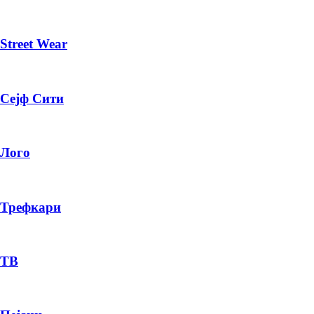
Street Wear
Сејф Сити
Лого
Трефкари
ТВ