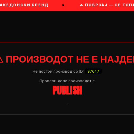
АКЕДОНСКИ БРЕНД
×
🔥 ПОБРЗАЈ — СЕ ТОПА
⚠ ПРОИЗВОДОТ НЕ Е НАЈДЕ
Не постои производ со ID:
97647
Провери дали производот e
PUBLISH
.