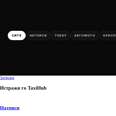
СИТЕ
НАТПИСИ
TEDDY
АВТОМОТО
КРВОП
Затвори
Истражи го
TaxiHub
Натписи