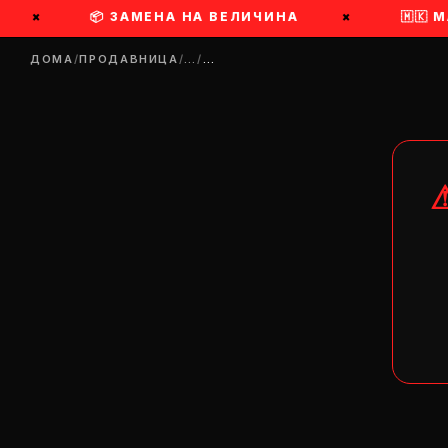
×
📦 ЗАМЕНА НА ВЕЛИЧИНА
×
🇲🇰 М
ДОМА
/
ПРОДАВНИЦА
/
…
/
…