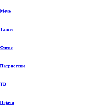
Мече
Танги
Флекс
Патриотски
DR
P
ТВ
Пејачи