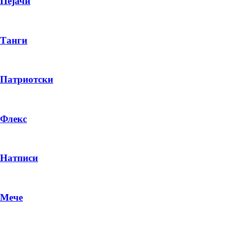
Пејачи
Танги
Патриотски
Флекс
Натписи
Мече