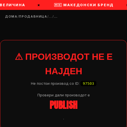
 ВЕЛИЧИНА
×
🇲🇰 МАКЕДОНСКИ БРЕНД
ДОМА
/
ПРОДАВНИЦА
/
…
/
…
⚠ ПРОИЗВОДОТ НЕ Е
НАЈДЕН
Не постои производ со ID:
97503
Провери дали производот e
PUBLISH
DROP 04
PRODUCT
.