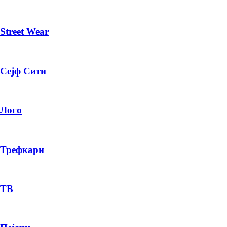
Street Wear
Сејф Сити
Лого
Трефкари
ТВ