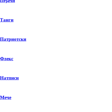
Пејачи
Танги
Патриотски
Флекс
Натписи
Мече