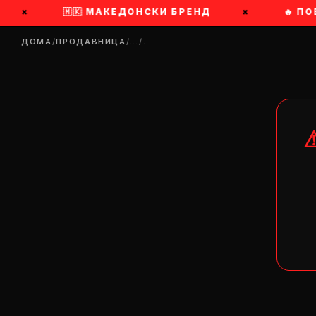
×
🇲🇰 МАКЕДОНСКИ БРЕНД
×
🔥 ПОБ
ДОМА
/
ПРОДАВНИЦА
/
…
/
…