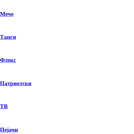
Мече
Танги
Флекс
Патриотски
DR
P
ТВ
Пејачи