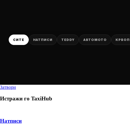
СИТЕ
НАТПИСИ
TEDDY
АВТОМОТО
КРВОП
Затвори
Истражи го
TaxiHub
Натписи