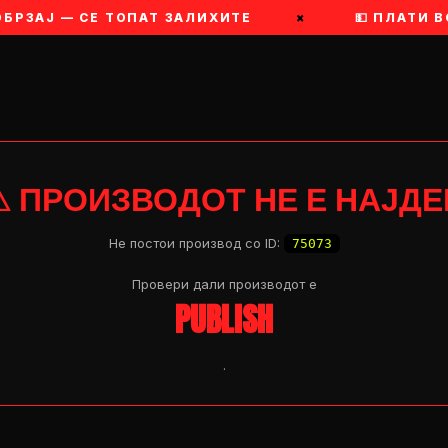
ОБРЗАЈ — СЕ ТОПАТ ЗАЛИХИТЕ
×
💵 ПЛАТИ В
⚠ ПРОИЗВОДОТ НЕ Е НАЈДЕ
Не постои производ со ID:
75073
Провери дали производот e
PUBLISH
.
OP 04