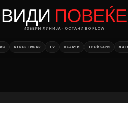
RODUCT
ВИДИ
ПОВЕЌЕ
— ден
ИЗБЕРИ ЛИНИЈА · ОСТАНИ ВО FLOW
ИЗБЕРИ ОПЦИЈА
ПЛАТИ ПРИ ДОСТАВА ВО КЕШ
ИС
STREETWEAR
TV
ПЕЈАЧИ
ТРЕФКАРИ
ЛОГ