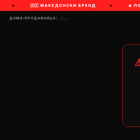
×
🇲🇰 МАКЕДОНСКИ БРЕНД
×
🔥 П
ДОМА
/
ПРОДАВНИЦА
/
…
/
…
DR