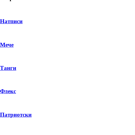
Натписи
Мече
Танги
Флекс
DROP 04
PRODUCT
Патриотски