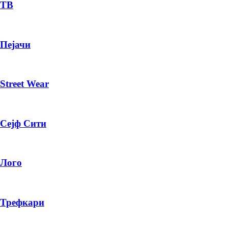
— ден
ТВ
ИЗБЕРИ ОПЦИЈА
Пејачи
ПЛАТИ ПРИ ДОСТАВА ВО КЕШ
Street Wear
Сејф Сити
Лого
Трефкари