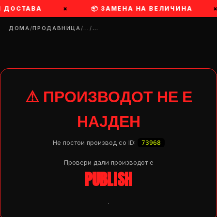
И ДОСТАВА
×
📦 ЗАМЕНА НА ВЕЛИЧИНА
ДОМА
/
ПРОДАВНИЦА
/
…
/
…
⚠ ПРОИЗВОДОТ НЕ Е
НАЈДЕН
Не постои производ со ID:
73968
Провери дали производот e
PUBLISH
DROP 04
PRODUCT
.