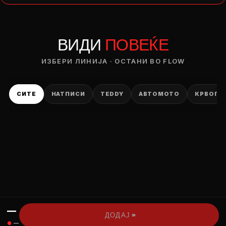
— ден
ВИДИ
ПОВЕЌЕ
ИЗБЕРИ ОПЦИЈА
ПЛАТИ ПРИ ДОСТАВА ВО КЕШ
ИЗБЕРИ ЛИНИЈА · ОСТАНИ ВО FLOW
СИТЕ
НАТПИСИ
TEDDY
АВТОМОТО
КРВОПИ
—
›››
ДОДАЈ
●
—