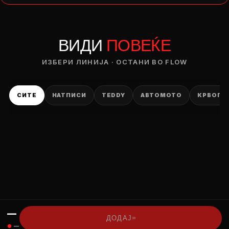
— ден
ВИДИ
ПОВЕЌЕ
ИЗБЕРИ ОПЦИЈА
ПЛАТИ ПРИ ДОСТАВА ВО КЕШ
ИЗБЕРИ ЛИНИЈА · ОСТАНИ ВО FLOW
СИТЕ
НАТПИСИ
TEDDY
АВТОМОТО
КРВОПИ
—
›››
ДОДАЈ
●
—