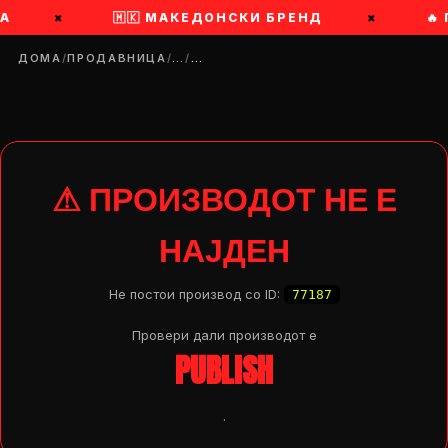
А
×
🇲🇰 МАКЕДОНСКИ БРЕНД
×
🔥
ДОМА
/
ПРОДАВНИЦА
/
…
/
…
⚠ ПРОИЗВОДОТ НЕ Е
НАЈДЕН
Не постои производ со ID:
77187
Провери дали производот e
PUBLISH
DROP 04
PRODUCT
.