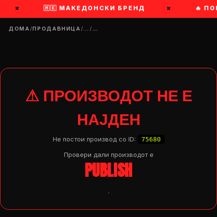
×
🇲🇰 МАКЕДОНСКИ БРЕНД
×
🔥 ПО
ДОМА
/
ПРОДАВНИЦА
/
…
/
…
⚠ ПРОИЗВОДОТ НЕ Е
НАЈДЕН
Не постои производ со ID:
75680
Провери дали производот e
PUBLISH
.