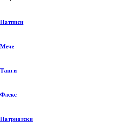
Натписи
Мече
Танги
Флекс
DROP 04
PRODUCT
Патриотски