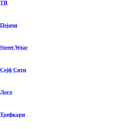
— ден
ТВ
ИЗБЕРИ ОПЦИЈА
Пејачи
ПЛАТИ ПРИ ДОСТАВА ВО КЕШ
Street Wear
Сејф Сити
Лого
Трефкари