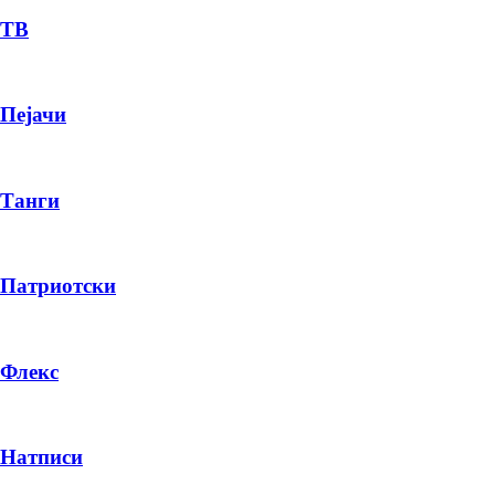
ТВ
Пејачи
Танги
Патриотски
Флекс
Натписи