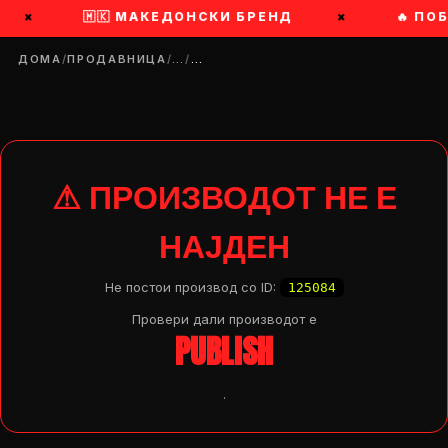
×
🇲🇰 МАКЕДОНСКИ БРЕНД
×
🔥 ПО
ДОМА
/
ПРОДАВНИЦА
/
…
/
…
⚠ ПРОИЗВОДОТ НЕ Е
НАЈДЕН
Не постои производ со ID:
125084
Провери дали производот e
PUBLISH
.