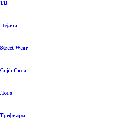
— ден
ТВ
ИЗБЕРИ ОПЦИЈА
Пејачи
ПЛАТИ ПРИ ДОСТАВА ВО КЕШ
Street Wear
Сејф Сити
Лого
Трефкари