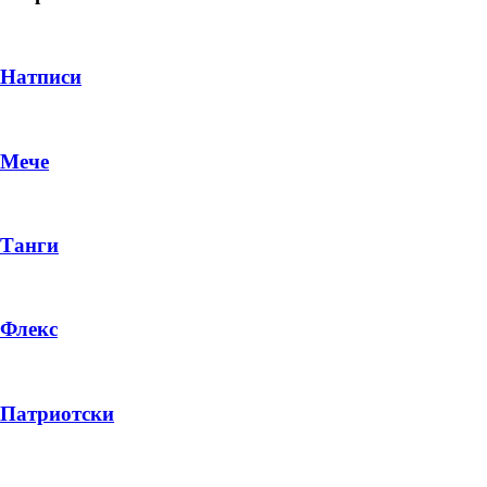
Натписи
Мече
Танги
Флекс
DROP 04
PRODUCT
Патриотски