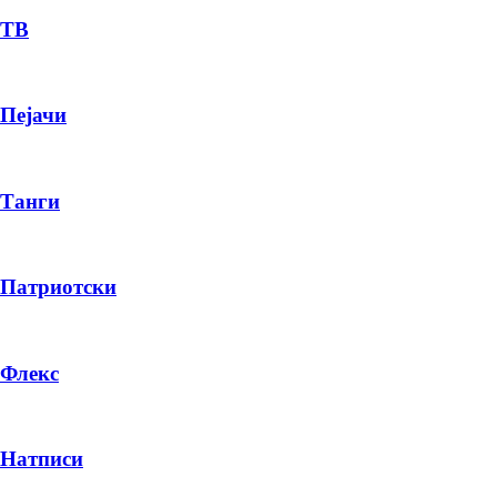
ТВ
Пејачи
Танги
Патриотски
Флекс
Натписи