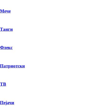
Мече
Танги
Флекс
Патриотски
DR
P
ТВ
Пејачи