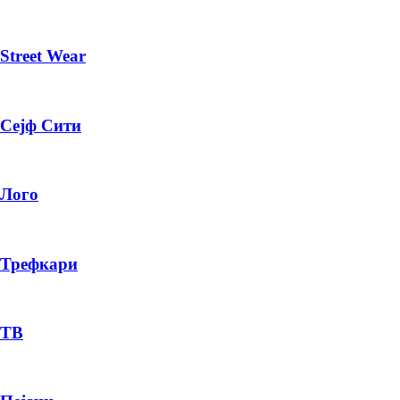
Street Wear
Сејф Сити
Лого
Трефкари
ТВ