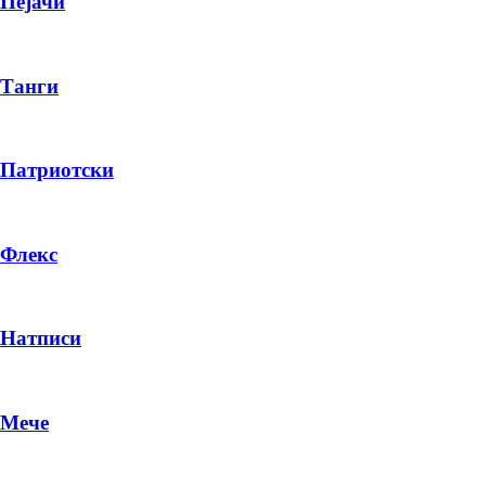
Пејачи
Танги
Патриотски
Флекс
Натписи
Мече