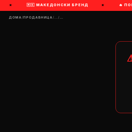
×
🇲🇰 МАКЕДОНСКИ БРЕНД
×
🔥 ПОБ
ДОМА
/
ПРОДАВНИЦА
/
…
/
…