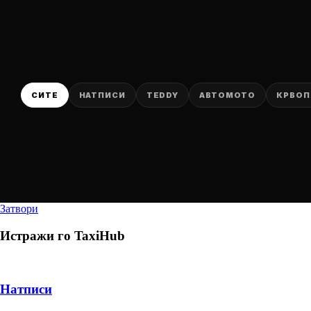
СИТЕ
НАТПИСИ
TEDDY
АВТОМОТО
КРВОП
Затвори
Истражи го
TaxiHub
Натписи