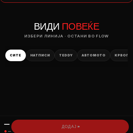
— ден
ВИДИ
ПОВЕЌЕ
ИЗБЕРИ ОПЦИЈА
ПЛАТИ ПРИ ДОСТАВА ВО КЕШ
ИЗБЕРИ ЛИНИЈА · ОСТАНИ ВО FLOW
СИТЕ
НАТПИСИ
TEDDY
АВТОМОТО
КРВОПИ
—
›››
ДОДАЈ
●
—