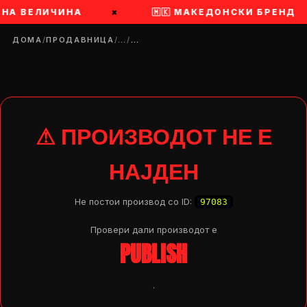
 НА ВЕЛИЧИНА
×
🇲🇰 МАКЕДОНСКИ БРЕНД
ДОМА
/
ПРОДАВНИЦА
/
…
/
…
⚠ ПРОИЗВОДОТ НЕ Е
НАЈДЕН
Не постои производ со ID:
97083
Провери дали производот e
PUBLISH
DROP 04
PRODUCT
.